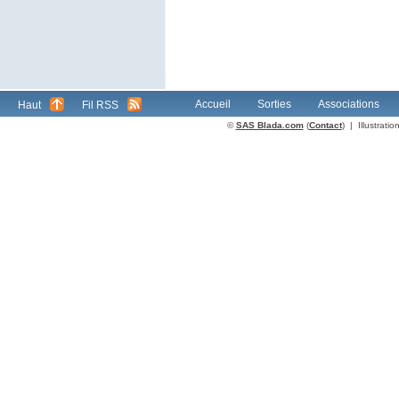
Accueil
Sorties
Associations
Haut
Fil RSS
©
SAS Blada.com
(
Contact
) | Illustrat