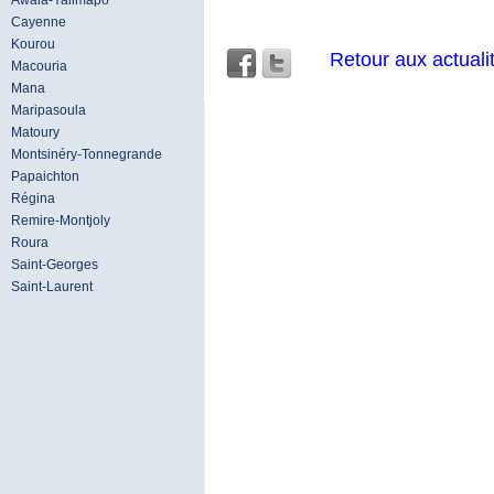
Awala-Yalimapo
Cayenne
Kourou
Retour aux actuali
Macouria
Mana
Maripasoula
Matoury
Montsinéry-Tonnegrande
Papaichton
Régina
Remire-Montjoly
Roura
Saint-Georges
Saint-Laurent