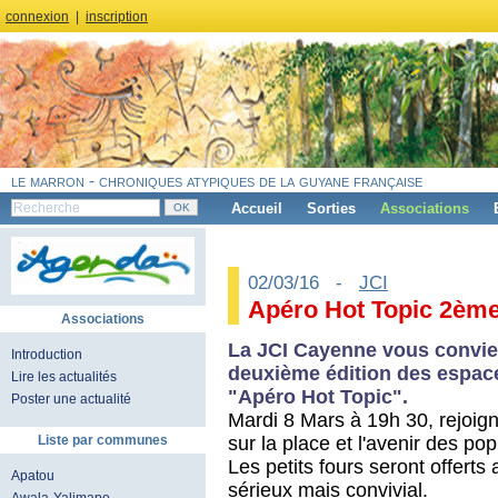
connexion
|
inscription
le marron - chroniques atypiques de la guyane française
Accueil
Sorties
Associations
02/03/16 -
JCI
Apéro Hot Topic 2ème
Associations
La JCI Cayenne vous convie 
Introduction
deuxième édition des espac
Lire les actualités
"Apéro Hot Topic".
Poster une actualité
Mardi 8 Mars à 19h 30, rejoig
sur la place et l'avenir des p
Liste par communes
Les petits fours seront offert
Apatou
sérieux mais convivial.