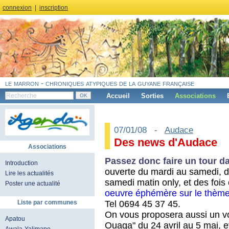
connexion
|
inscription
le marron - chroniques atypiques de la guyane française
Accueil
Sorties
Associations
07/01/08 -
Audace
Des news d'Audace
Associations
Passez donc faire un tour d
Introduction
ouverte du mardi au samedi, d
Lire les actualités
samedi matin only, et des foi
Poster une actualité
oeuvre éphémère sur le thème
Tel 0694 45 37 45.
Liste par communes
On vous proposera aussi un v
Apatou
Ouaga" du 24 avril au 5 mai, e