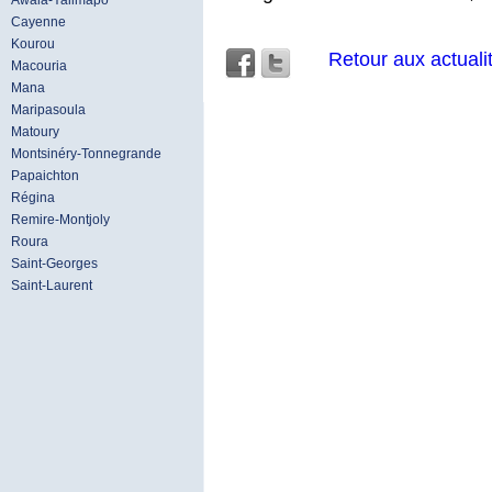
Awala-Yalimapo
Cayenne
Kourou
Retour aux actuali
Macouria
Mana
Maripasoula
Matoury
Montsinéry-Tonnegrande
Papaichton
Régina
Remire-Montjoly
Roura
Saint-Georges
Saint-Laurent