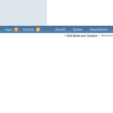
Accueil
Sorties
Associations
Haut
Fil RSS
©
SAS Blada.com
(
Contact
) | Illustrat