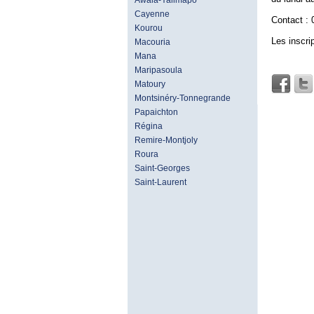
Awala-Yalimapo
Cayenne
Contact : 
Kourou
Les inscri
Macouria
Mana
Maripasoula
Matoury
Montsinéry-Tonnegrande
Papaichton
Régina
Remire-Montjoly
Roura
Saint-Georges
Saint-Laurent