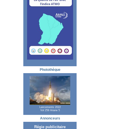
Photothèque
Lancements 2022
Vol 259 Ariane 5
Annonceurs
Régie publicitaire