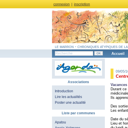
connexion
|
inscription
le marron - chroniques atypiques de la
Accueil
09/05/
Centr
Associations
Vacances 
Durant ce 
Introduction
médicinales
Lire les actualités
Ils appre
Poster une actualité
Des sortie
Les enfan
Liste par communes
Date du sé
Apatou
Lieu et h
du lundi a