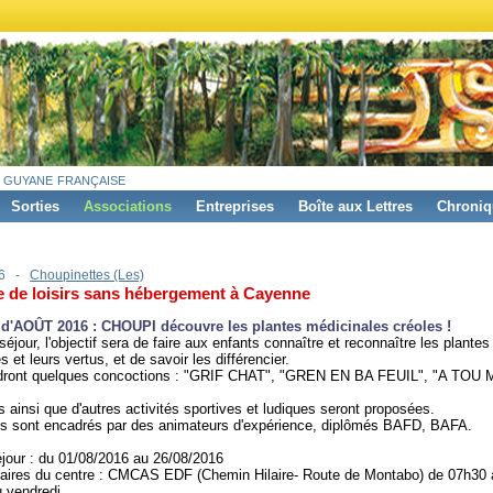
 guyane française
Sorties
Associations
Entreprises
Boîte aux Lettres
Chroniq
16 -
Choupinettes (Les)
e de loisirs sans hébergement à Cayenne
d'AOÛT 2016 : CHOUPI découvre les plantes médicinales créoles !
séjour, l'objectif sera de faire aux enfants connaître et reconnaître les plantes
 et leurs vertus, et de savoir les différencier.
ndront quelques concoctions : "GRIF CHAT", "GREN EN BA FEUIL", "A TOU M
s ainsi que d'autres activités sportives et ludiques seront proposées.
ts sont encadrés par des animateurs d'expérience, diplômés BAFD, BAFA.
jour : du 01/08/2016 au 26/08/2016
oraires du centre : CMCAS EDF (Chemin Hilaire- Route de Montabo) de 07h30
u vendredi.