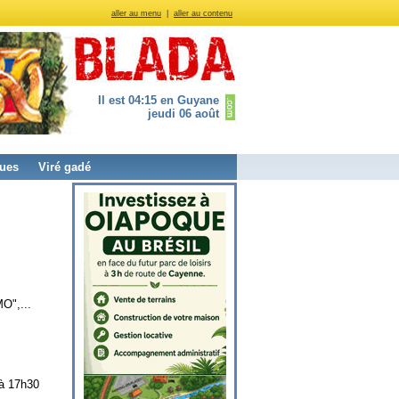
aller au menu
|
aller au contenu
Il est 04:15 en Guyane
jeudi 06 août
ues
Viré gadé
O",...
 à 17h30