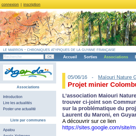
connexion
|
inscription
le marron - chroniques atypiques de la guyane française
Accueil
Sorties
Associations
05/06/16 -
Maïouri Nature 
Projet minier Colomb
Associations
L’association Maiouri Natur
Introduction
trouver ci-joint son Commun
Lire les actualités
sur la problématique du proj
Poster une actualité
Laurent du Maroni, en Guya
A découvrir sur ce lien
Liste par communes
https://sites.google.com/site/m
Apatou