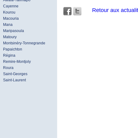
Awala-Yalimapo
Cayenne
Retour aux actuali
Kourou
Macouria
Mana
Maripasoula
Matoury
Montsinéry-Tonnegrande
Papaichton
Régina
Remire-Montjoly
Roura
Saint-Georges
Saint-Laurent