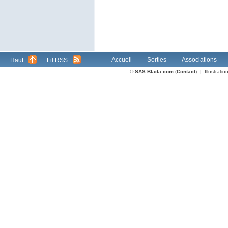
Accueil
Sorties
Associations
Haut
Fil RSS
©
SAS Blada.com
(
Contact
) | Illustrat