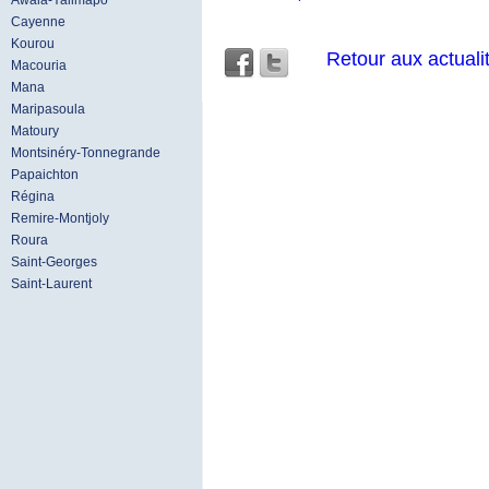
Awala-Yalimapo
Cayenne
Kourou
Retour aux actuali
Macouria
Mana
Maripasoula
Matoury
Montsinéry-Tonnegrande
Papaichton
Régina
Remire-Montjoly
Roura
Saint-Georges
Saint-Laurent