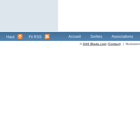
Accueil
Sorties
Associations
Haut
Fil RSS
©
SAS Blada.com
(
Contact
) | Illustrat