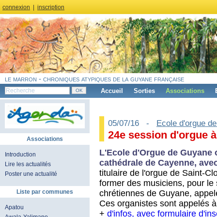
connexion
|
inscription
le marron - chroniques atypiques de la guyane française
Accueil
Sorties
Associations
05/07/16 -
Ecole d'orgue d
24e session d'orgue à
Associations
L'Ecole d'Orgue de Guyane o
Introduction
cathédrale de Cayenne, avec
Lire les actualités
titulaire de l'orgue de Saint-C
Poster une actualité
former des musiciens, pour l
chrétiennes de Guyane, appe
Liste par communes
Ces organistes sont appelés à
Apatou
+
d'infos, avec formulaire d'ins