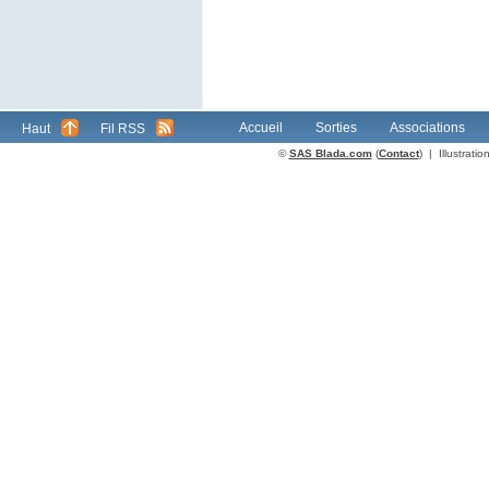
Accueil
Sorties
Associations
Haut
Fil RSS
©
SAS Blada.com
(
Contact
) | Illustrat