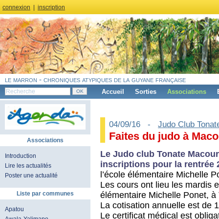
connexion
|
inscription
le marron - chroniques atypiques de la guyane française
Accueil
Sorties
Associations
04/09/16 -
Judo Club Tonat
Faites du judo à Maco
Associations
Le Judo club Tonate Macouri
Introduction
inscriptions pour la rentrée
Lire les actualités
l’école élémentaire Michelle P
Poster une actualité
Les cours ont lieu les mardis e
élémentaire Michelle Ponet, à
Liste par communes
La cotisation annuelle est de 
Apatou
Le certificat médical est obliga