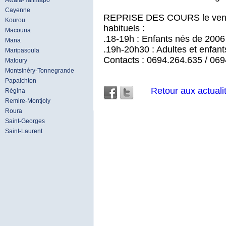
Awala-Yalimapo
Cayenne
REPRISE DES COURS le vendr
Kourou
habituels :
Macouria
.18-19h : Enfants nés de 2006
Mana
.19h-20h30 : Adultes et enfan
Maripasoula
Contacts : 0694.264.635 / 06
Matoury
Montsinéry-Tonnegrande
Papaichton
Retour aux actuali
Régina
Remire-Montjoly
Roura
Saint-Georges
Saint-Laurent