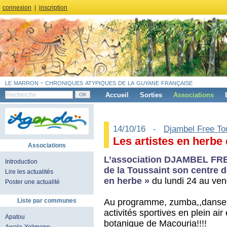
connexion
|
inscription
le marron - chroniques atypiques de la guyane française
Accueil
Sorties
Associations
14/10/16 -
Djambel Free To
Les artistes en herbe 
Associations
L’association DJAMBEL FRE
Introduction
de la Toussaint son centre d
Lire les actualités
en herbe »
du lundi 24 au ven
Poster une actualité
Au programme, zumba,,danse afr
Liste par communes
activités sportives en plein air 
Apatou
botanique de Macouria!!!!