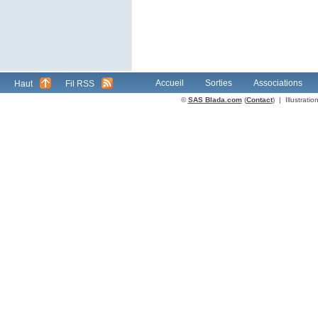
Accueil
Sorties
Associations
Haut
Fil RSS
©
SAS Blada.com
(
Contact
) | Illustrat