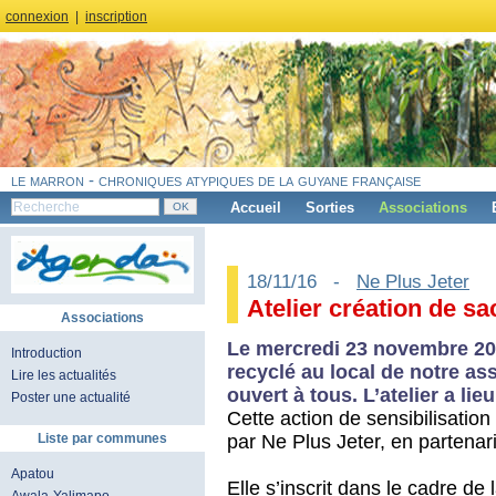
connexion
|
inscription
le marron - chroniques atypiques de la guyane française
Accueil
Sorties
Associations
18/11/16 -
Ne Plus Jeter
Atelier création de sa
Associations
Le mercredi 23 novembre 201
Introduction
recyclé au local de notre ass
Lire les actualités
ouvert à tous. L’atelier a lie
Poster une actualité
Cette action de sensibilisatio
par Ne Plus Jeter, en partena
Liste par communes
Apatou
Elle s’inscrit dans le cadre d