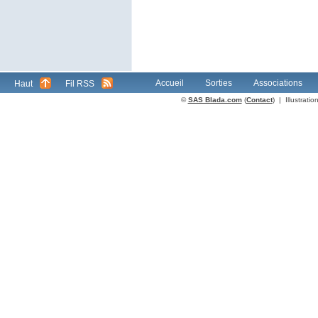
Accueil
Sorties
Associations
Haut
Fil RSS
©
SAS Blada.com
(
Contact
) | Illustrat