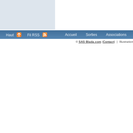
Accueil
Sorties
Associations
Haut
Fil RSS
©
SAS Blada.com
(
Contact
) | Illustrat