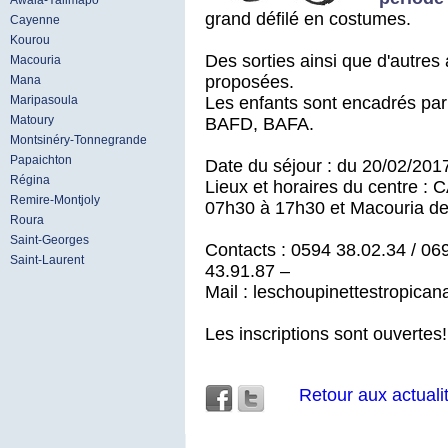
Awala-Yalimapo
grand défilé en costumes.
Cayenne
Kourou
Des sorties ainsi que d'autres 
Macouria
proposées.
Mana
Les enfants sont encadrés par
Maripasoula
Matoury
BAFD, BAFA.
Montsinéry-Tonnegrande
Papaichton
Date du séjour : du 20/02/201
Régina
Lieux et horaires du centre 
Remire-Montjoly
07h30 à 17h30 et Macouria d
Roura
Saint-Georges
Contacts : 0594 38.02.34 / 06
Saint-Laurent
43.91.87 –
Mail : leschoupinettestropica
Les inscriptions sont ouvertes
Retour aux actuali