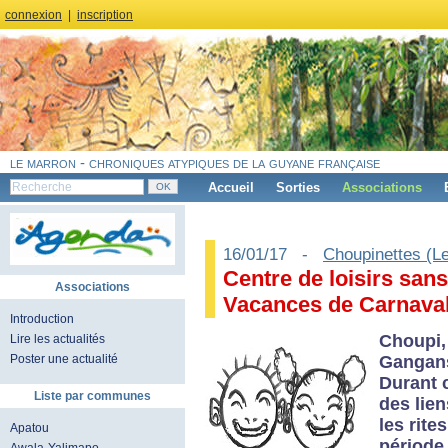
connexion
|
inscription
le marron - chroniques atypiques de la guyane française
Accueil
Sorties
Associations
16/01/17 -
Choupinettes (L
Centre de loisirs sa
Associations
Vacances de Carnava
Introduction
Choupi,
Lire les actualités
Gangan
Poster une actualité
Durant 
Liste par communes
des lie
les rite
Apatou
période