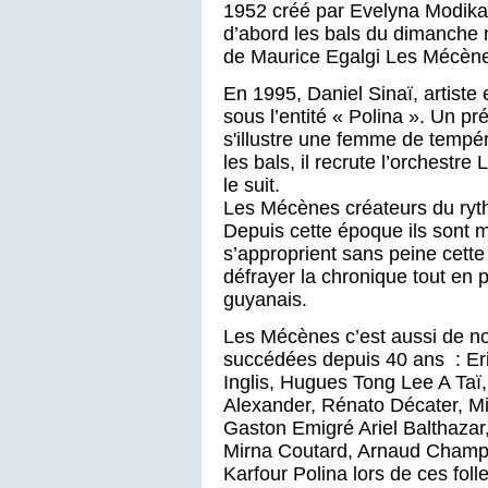
1952 créé par Evelyna Modik
d’abord les bals du dimanche 
de Maurice Egalgi Les Mécènes
En 1995, Daniel Sinaï, artiste 
sous l’entité « Polina ». Un p
s'illustre une femme de temp
les bals, il recrute l’orchestr
le suit.
Les Mécènes créateurs du ryth
Depuis cette époque ils sont m
s’approprient sans peine cette
défrayer la chronique tout en p
guyanais.
Les Mécènes c’est aussi de nom
succédées depuis 40 ans : Eri
Inglis, Hugues Tong Lee A Taï
Alexander, Rénato Décater, Mi
Gaston Emigré Ariel Balthazar
Mirna Coutard, Arnaud Champe
Karfour Polina lors de ces foll