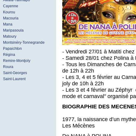
Awala-Yalimapo
Cayenne
Kourou
Macouria
Mana
Maripasoula
Matoury
Montsinéry-Tonnegrande
Papaichton
- Vendredi 27/01 à Matiti chez
Régina
- Samedi 28/01 chez Polina à
Remire-Montjoly
- Tous les Dimanches de Carn
Roura
de 12h à 22h
Saint-Georges
- Les 3, 4 et 5 février au Car
Saint-Laurent
joly de 10h à 22h
- Les 3 et 4 février au Zéphyr
mode et carnaval" organisé par
BIOGRAPHIE DES MECENES
1977, la naissance d’un mythe
Les Mécènes
De NANA à POLINA