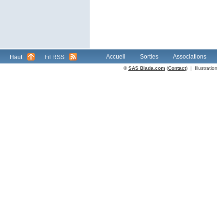
Accueil
Sorties
Associations
Haut
Fil RSS
©
SAS Blada.com
(
Contact
) | Illustrat