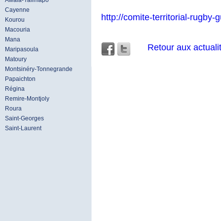
Awala-Yalimapo
Cayenne
http://comite-territorial-rugby-
Kourou
Macouria
Mana
Retour aux actuali
Maripasoula
Matoury
Montsinéry-Tonnegrande
Papaichton
Régina
Remire-Montjoly
Roura
Saint-Georges
Saint-Laurent