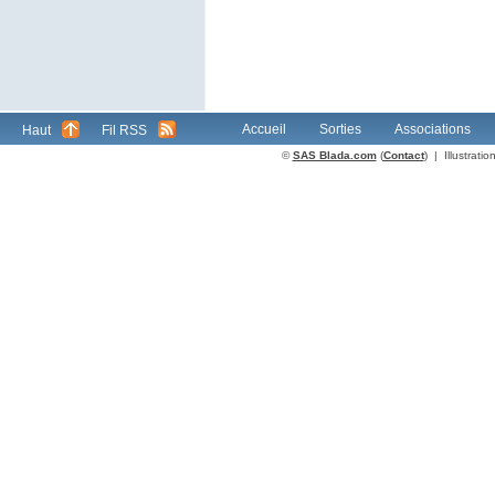
Accueil
Sorties
Associations
Haut
Fil RSS
©
SAS Blada.com
(
Contact
) | Illustrat