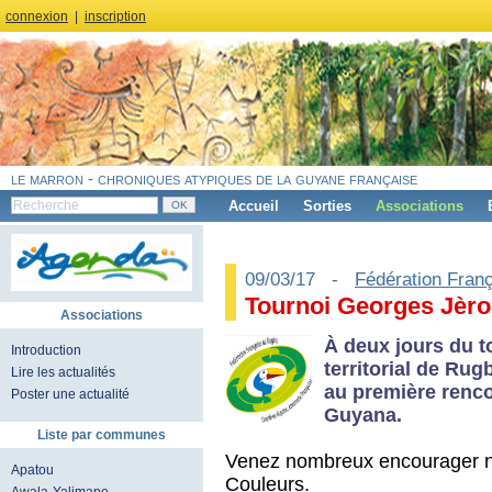
connexion
|
inscription
le marron - chroniques atypiques de la guyane française
Accueil
Sorties
Associations
09/03/17 -
Fédération Fran
Tournoi Georges Jèr
Associations
À deux jours du t
Introduction
territorial de Ru
Lire les actualités
au première renco
Poster une actualité
Guyana.
Liste par communes
Venez nombreux encourager no
Apatou
Couleurs.