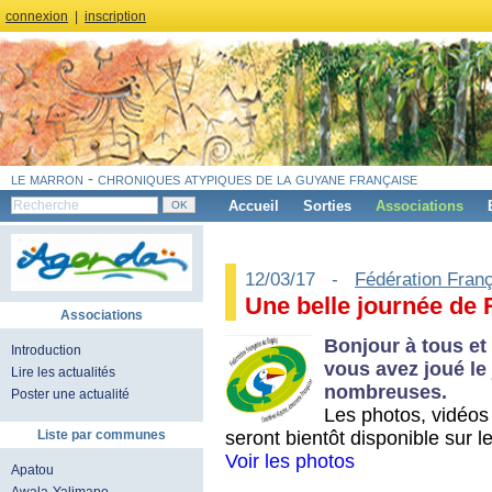
connexion
|
inscription
le marron - chroniques atypiques de la guyane française
Accueil
Sorties
Associations
12/03/17 -
Fédération Fran
Une belle journée de
Associations
Bonjour à tous et 
Introduction
vous avez joué le
Lire les actualités
nombreuses.
Poster une actualité
Les photos, vidéos e
seront bientôt disponible sur le 
Liste par communes
Voir les photos
Apatou