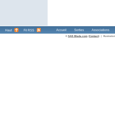
Accueil
Sorties
Associations
Haut
Fil RSS
©
SAS Blada.com
(
Contact
) | Illustrat