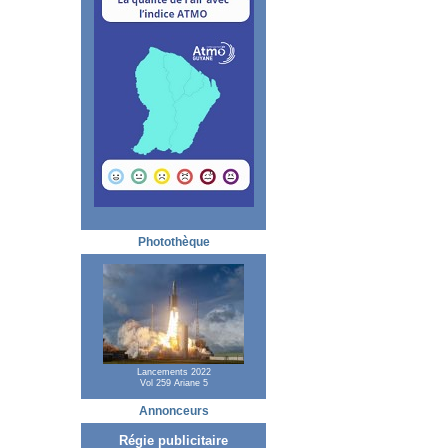
Photothèque
Lancements 2022
Vol 259 Ariane 5
Annonceurs
Régie publicitaire