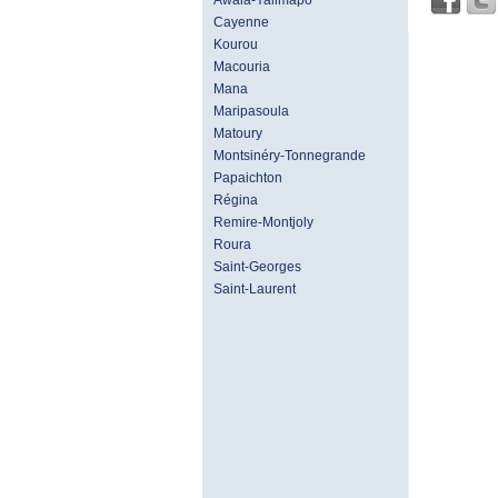
Awala-Yalimapo
Cayenne
Kourou
Macouria
Mana
Maripasoula
Matoury
Montsinéry-Tonnegrande
Papaichton
Régina
Remire-Montjoly
Roura
Saint-Georges
Saint-Laurent