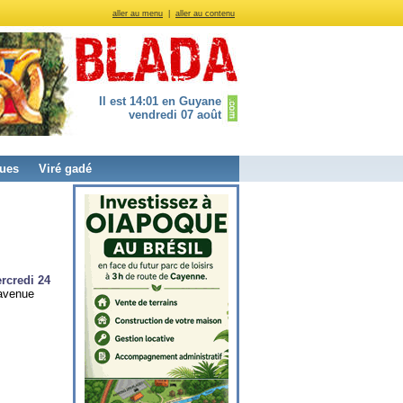
aller au menu
|
aller au contenu
Il est 14:01 en Guyane
vendredi 07 août
ues
Viré gadé
rcredi 24
 avenue