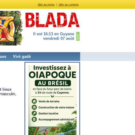
aller au menu
|
aller au contenu
Il est 16:13 en Guyane
vendredi 07 août
ues
Viré gadé
t lieux
masculin,