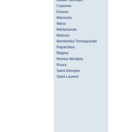
Awala-Yalimapo
Cayenne
Kourou
Macouria
Mana
Maripasoula
Matoury
Montsinéry-Tonnegrande
Papaichton
Régina
Remire-Montjoly
Roura
Saint-Georges
Saint-Laurent