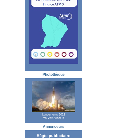
Photothèque
Lancements 2022
Vol 259 Ariane 5
Annonceurs
Régie publicitaire