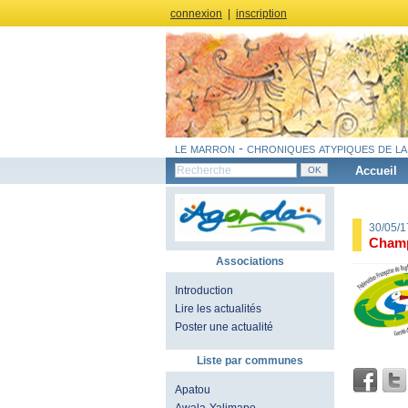
connexion
|
inscription
le marron - chroniques atypiques de la
Accueil
30/05/
Champ
Associations
Introduction
Lire les actualités
Poster une actualité
Liste par communes
Apatou