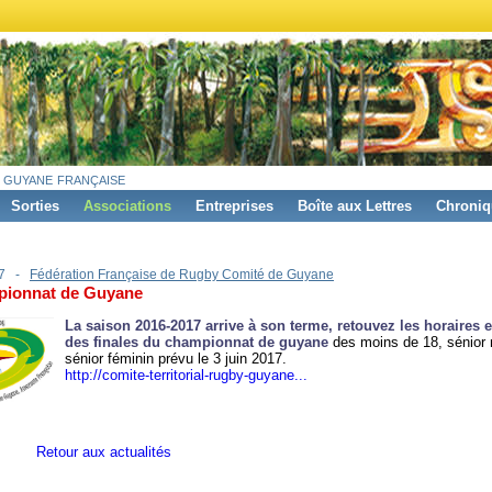
 guyane française
Sorties
Associations
Entreprises
Boîte aux Lettres
Chroniq
17 -
Fédération Française de Rugby Comité de Guyane
ionnat de Guyane
La saison 2016-2017 arrive à son terme, retouvez les h
oraires e
des finales du championnat de guyane
des moins de 18, sénior 
sénior féminin
prévu le 3 juin 2017.
http://comite-territorial-rugby-guyane...
Retour aux actualités