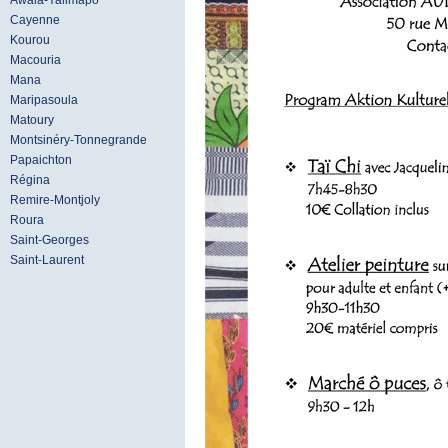
Awala-Yalimapo
Cayenne
Kourou
Macouria
Mana
Maripasoula
Matoury
Montsinéry-Tonnegrande
Papaichton
Régina
Remire-Montjoly
Roura
Saint-Georges
Saint-Laurent