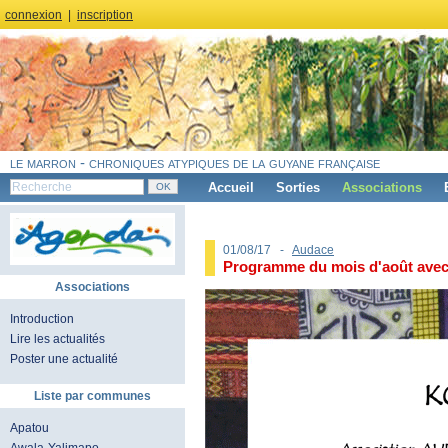
connexion
|
inscription
le marron - chroniques atypiques de la guyane française
Accueil
Sorties
Associations
01/08/17 -
Audace
Programme du mois d'août avec 
Associations
Introduction
Lire les actualités
Poster une actualité
Liste par communes
Apatou