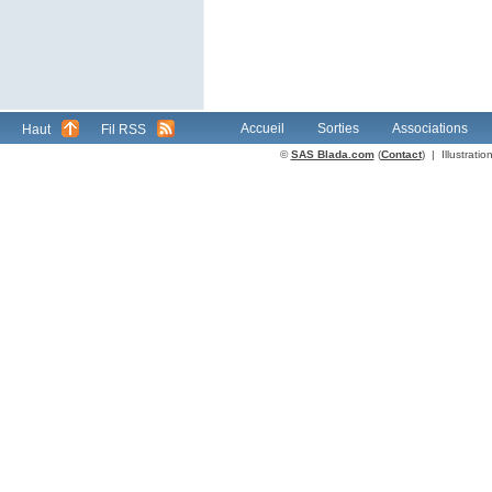
Accueil
Sorties
Associations
Haut
Fil RSS
©
SAS Blada.com
(
Contact
) | Illustrat