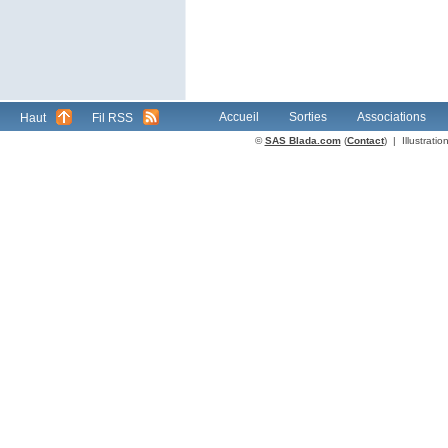
Accueil
Sorties
Associations
Haut
Fil RSS
©
SAS Blada.com
(
Contact
) | Illustrat