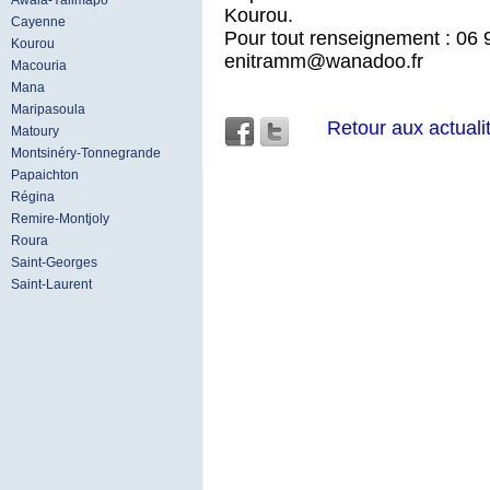
Awala-Yalimapo
Kourou.
Cayenne
Pour tout renseignement : 06 
Kourou
enitramm@wanadoo.fr
Macouria
Mana
Maripasoula
Retour aux actuali
Matoury
Montsinéry-Tonnegrande
Papaichton
Régina
Remire-Montjoly
Roura
Saint-Georges
Saint-Laurent