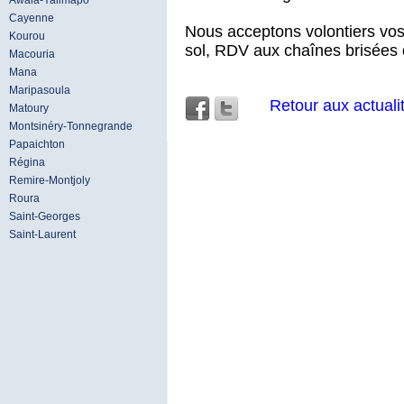
Awala-Yalimapo
Cayenne
Nous acceptons volontiers vos
Kourou
sol, RDV aux chaînes brisées 
Macouria
Mana
Maripasoula
Retour aux actuali
Matoury
Montsinéry-Tonnegrande
Papaichton
Régina
Remire-Montjoly
Roura
Saint-Georges
Saint-Laurent