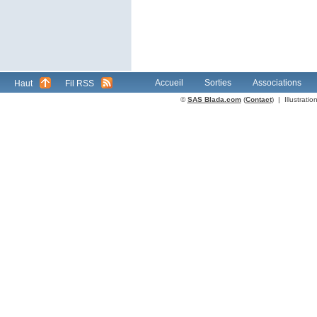
Accueil
Sorties
Associations
Haut
Fil RSS
©
SAS Blada.com
(
Contact
) | Illustrat