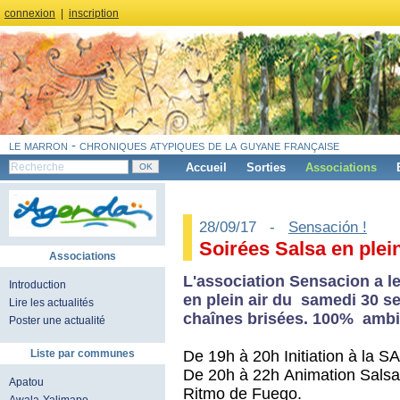
connexion
|
inscription
le marron - chroniques atypiques de la guyane française
Accueil
Sorties
Associations
28/09/17 -
Sensación !
Soirées Salsa en plein
Associations
L'association Sensacion a le
Introduction
en plein air du samedi 30 s
Lire les actualités
chaînes brisées. 100% ambia
Poster une actualité
De 19h à 20h Initiation à la 
Liste par communes
De 20h à 22h Animation Sals
Apatou
Ritmo de Fuego.