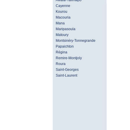
Awala-Yalimapo
Cayenne
Kourou
Macouria
Mana
Maripasoula
Matoury
Montsinéry-Tonnegrande
Papaichton
Régina
Remire-Montjoly
Roura
Saint-Georges
Saint-Laurent