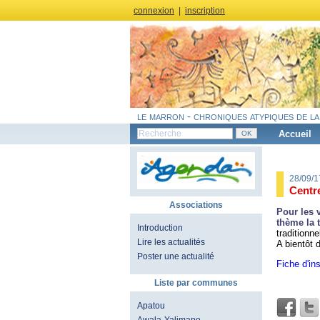
connexion
|
inscription
le marron - chroniques atypiques de la
Accueil
28/09/
Centre
Associations
Pour les 
thème la t
Introduction
traditionne
Lire les actualités
A bientôt 
Poster une actualité
Fiche d'ins
Liste par communes
Apatou