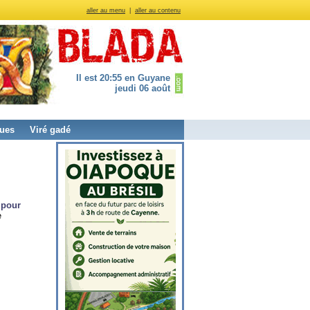
aller au menu
|
aller au contenu
Il est 20:55 en Guyane
jeudi 06 août
ues
Viré gadé
 pour
e