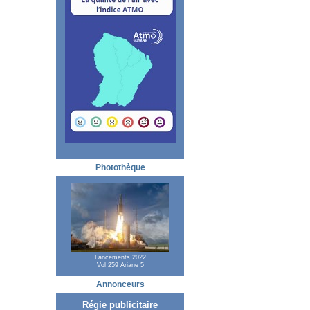
Photothèque
Lancements 2022
Vol 259 Ariane 5
Annonceurs
Régie publicitaire