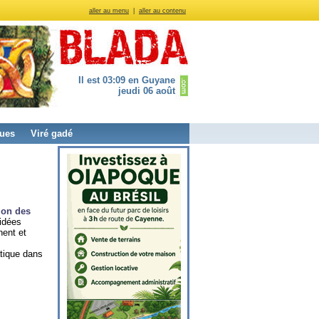
aller au menu
|
aller au contenu
Il est 03:09 en Guyane
jeudi 06 août
ues
Viré gadé
tion des
idées
nent et
tique dans