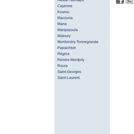
Awala-Yalimapo
Cayenne
Kourou
Macouria
Mana
Maripasoula
Matoury
Montsinéry-Tonnegrande
Papaichton
Régina
Remire-Montjoly
Roura
Saint-Georges
Saint-Laurent