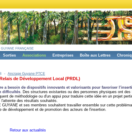
 guyane française
Sorties
Associations
Entreprises
Boîte aux Lettres
Chroniq
18 -
Ancrage Guyane PTCE
 Relais de Développement Local (PRDL)
ire a besoin de dispositifs innovants et valorisants pour favoriser l'inser
 difficultés
. Des structures existantes ou des personnes physiques ont des 
ent de méthodologie ou d'un appui pour traduire cette idée en un projet perti
 l'atteinte des résultats souhaités.
UYANE et ses membres souhaitent travailler ensemble sur cette probléma
e de développement et de promotion des acteurs de l'insertion.
Retour aux actualités