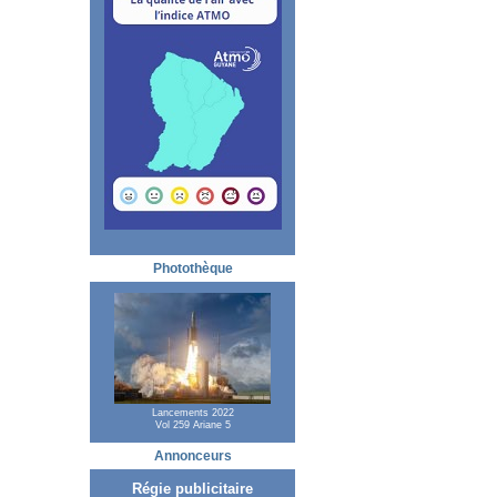
Photothèque
Lancements 2022
Vol 259 Ariane 5
Annonceurs
Régie publicitaire