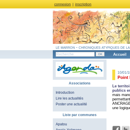
connexion
|
inscription
le marron - chroniques atypiques de la
Accueil
10/01/
Point
Associations
Le territo
publics en
Introduction
mais manqu
Lire les actualités
permettant
ANCRAGE G
Poster une actualité
une logiqu
Liste par communes
Apatou