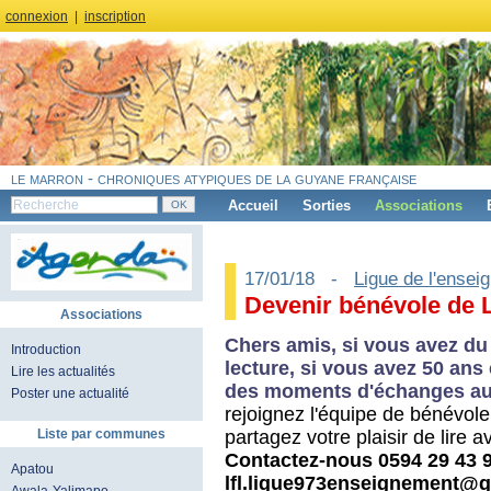
connexion
|
inscription
le marron - chroniques atypiques de la guyane française
Accueil
Sorties
Associations
17/01/18 -
Ligue de l'ensei
Devenir bénévole de Li
Associations
Chers amis, si vous avez du 
Introduction
lecture, si vous avez 50 ans 
Lire les actualités
des moments d'échanges aut
Poster une actualité
rejoignez l'équipe de bénévole
partagez votre plaisir de lire av
Liste par communes
Contactez-nous 0594 29 43 9
Apatou
lfl.ligue973enseignement@