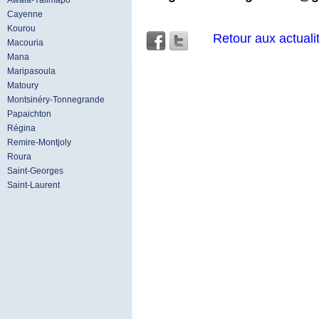
Awala-Yalimapo
Cayenne
Kourou
Retour aux actuali
Macouria
Mana
Maripasoula
Matoury
Montsinéry-Tonnegrande
Papaichton
Régina
Remire-Montjoly
Roura
Saint-Georges
Saint-Laurent