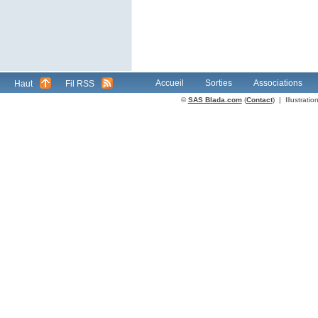
Accueil
Sorties
Associations
Haut
Fil RSS
©
SAS Blada.com
(
Contact
) | Illustrat