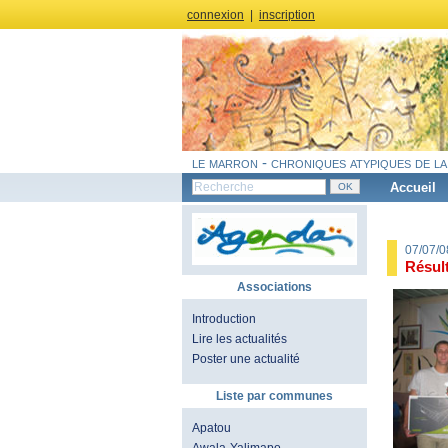
connexion
|
inscription
le marron - chroniques atypiques de la
Accueil
07/07/
Résult
Associations
Introduction
Lire les actualités
Poster une actualité
Liste par communes
Apatou