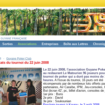
 guyane française
Sorties
Associations
Entreprises
Boîte aux Lettres
Chroniq
08 -
Guyane Poker Club
ats du tournoi du 22 juin 2008
Le 22 juin 2008, l'association Guyane Poke
au restaurant Le Matourien 96 joueurs pou
tournoi de poker qui a duré pas moins de 
heures.
A l'issue du tournoi, 16 jours ont été
récompensés par de nombreux lots offerts par
partenaires, Air Caraïbe, IPM, Jeu-consoles, 
But (écran 42', pc, billet d'avion, consoles de j
1er prix : Boris
2e prix : David
3e prix : Soukounian
Prochain tournoi à Kourou, le 3 août 2008