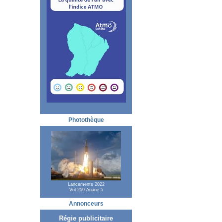
Photothèque
Lancements 2022
Vol 259 Ariane 5
Annonceurs
Régie publicitaire