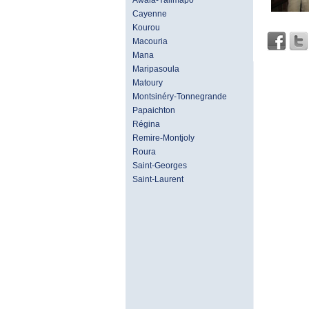
Awala-Yalimapo
Cayenne
Kourou
Macouria
Mana
Maripasoula
Matoury
Montsinéry-Tonnegrande
Papaichton
Régina
Remire-Montjoly
Roura
Saint-Georges
Saint-Laurent