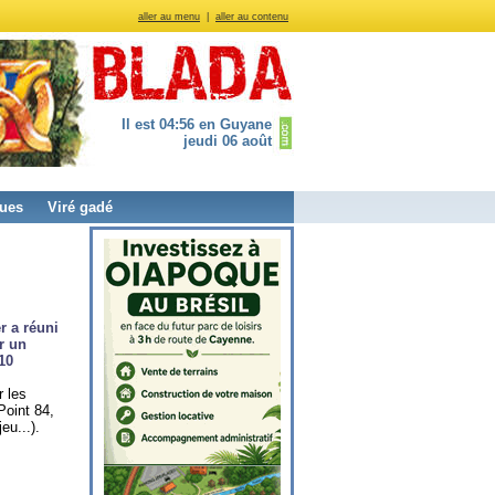
aller au menu
|
aller au contenu
Il est 04:56 en Guyane
jeudi 06 août
ues
Viré gadé
r a réuni
r un
10
 les
Point 84,
eu...).