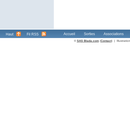
Accueil
Sorties
Associations
Haut
Fil RSS
©
SAS Blada.com
(
Contact
) | Illustrat