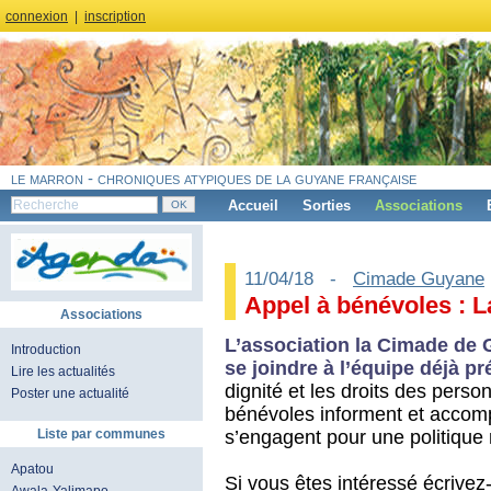
connexion
|
inscription
le marron - chroniques atypiques de la guyane française
Accueil
Sorties
Associations
11/04/18 -
Cimade Guyane
Appel à bénévoles : 
Associations
L’association la Cimade de
Introduction
se joindre à l’équipe déjà p
Lire les actualités
dignité et les droits des pers
Poster une actualité
bénévoles informent et accom
s’engagent pour une politique m
Liste par communes
Apatou
Si vous êtes intéressé écrive