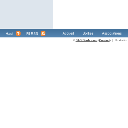
Accueil
Sorties
Associations
Haut
Fil RSS
©
SAS Blada.com
(
Contact
) | Illustrat