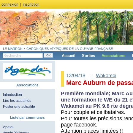
connexion
|
inscription
le marron - chroniques atypiques de la guyane française
Accueil
Sorties
Associations
13/04/18 -
Wakamoi
Marc Auburn de pass
Associations
Première mondiale; Marc A
Introduction
une formation le WE du 21 et
Lire les actualités
Wakamoï au PK 9.8 rte dégr
Poster une actualité
Pour couple et célibataires.
Pour toutes les précisions re
Liste par communes
page facebook.
Apatou
Attention places limitées !!