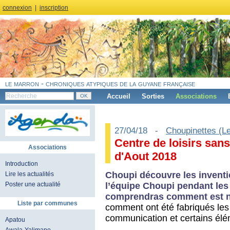
connexion
|
inscription
le marron - chroniques atypiques de la guyane française
Accueil
Sorties
Associations
27/04/18 -
Choupinettes (L
Centre de loisirs sa
Associations
d'Aout 2018
Introduction
Choupi découvre les inventio
Lire les actualités
l’équipe Choupi pendant les
Poster une actualité
comprendras comment est né
Liste par communes
comment ont été fabriqués les 
communication et certains él
Apatou