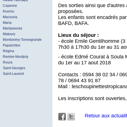
Awala-Yalimapo
Des sorties ainsi que d'autres 
Cayenne
proposées.
Kourou
Les enfants sont encadrés par
Macouria
BAFD, BAFA.
Mana
Maripasoula
Matoury
Lieux du séjour :
Montsinéry-Tonnegrande
- école Emile Gentilhomme (3 
Papaichton
7h30 à 17h30 du 1er au 31 ao
Régina
- école Edmé Courat à Soula 
Remire-Montjoly
du 1er au 17 aout 2018
Roura
Saint-Georges
Contacts : 0594 38 02 34 / 06
Saint-Laurent
78 / 0694 43 91 87
Mail : leschoupinettestropica
Les inscriptions sont ouverte
Retour aux actuali