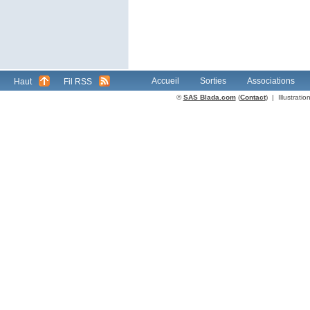
Accueil
Sorties
Associations
Haut
Fil RSS
©
SAS Blada.com
(
Contact
) | Illustrat