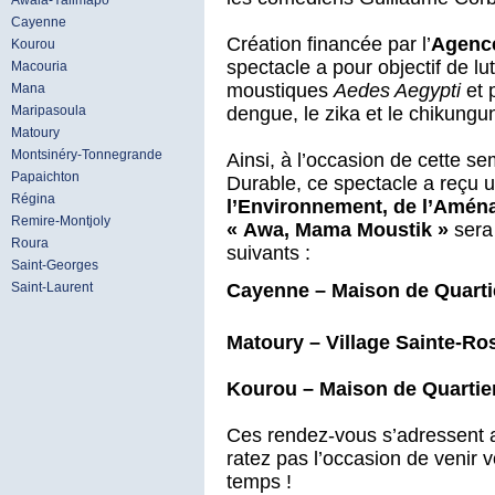
Awala-Yalimapo
Cayenne
Création financée par l’
Agence
Kourou
spectacle a pour objectif de lut
Macouria
moustiques
Aedes Aegypti
et 
Mana
dengue, le zika et le chikungu
Maripasoula
Matoury
Montsinéry-Tonnegrande
Ainsi, à l’occasion de cette
Papaichton
Durable, ce spectacle a reçu 
Régina
l’Environnement, de l’Amén
Remire-Montjoly
« Awa, Mama Moustik »
sera 
Roura
suivants :
Saint-Georges
Cayenne – Maison de Quartie
Saint-Laurent
Matoury – Village Sainte-Ro
Kourou – Maison de Quartier
Ces rendez-vous s’adressent 
ratez pas l’occasion de venir 
temps !