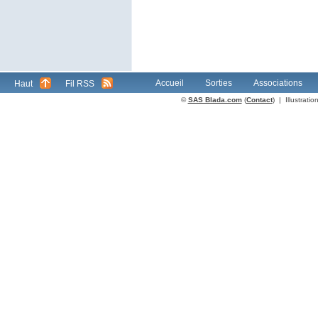
Accueil
Sorties
Associations
Haut
Fil RSS
©
SAS Blada.com
(
Contact
) | Illustrat