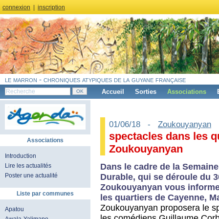
connexion
|
inscription
le marron - chroniques atypiques de la guyane française
Accueil
Sorties
Associations
01/06/18 -
Zoukouyanyan
spectacles dans les q
Associations
Zoukouyanyan
Introduction
Dans le cadre de la Semai
Lire les actualités
Durable, qui se déroule du 
Poster une actualité
Zoukouyanyan vous informe 
Liste par communes
les quartiers de Cayenne, M
Zoukouyanyan proposera le s
Apatou
les comédiens Guillaume Corb