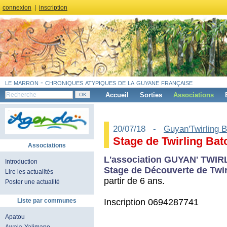
connexion
|
inscription
le marron - chroniques atypiques de la guyane française
Accueil
Sorties
Associations
20/07/18 -
Guyan'Twirling 
Stage de Twirling Bat
Associations
L'association GUYAN' TWIR
Introduction
Stage de Découverte de Twir
Lire les actualités
partir de 6 ans.
Poster une actualité
Inscription 0694287741
Liste par communes
Apatou