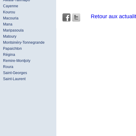
Awala-Yalimapo
Cayenne
Kourou
Retour aux actuali
Macouria
Mana
Maripasoula
Matoury
Montsinéry-Tonnegrande
Papaichton
Régina
Remire-Montjoly
Roura
Saint-Georges
Saint-Laurent