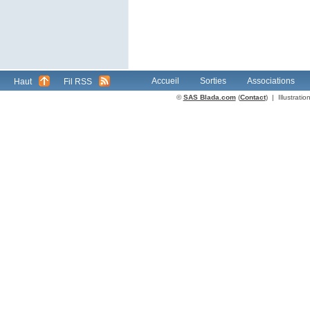
Accueil
Sorties
Associations
Haut
Fil RSS
©
SAS Blada.com
(
Contact
) | Illustrat