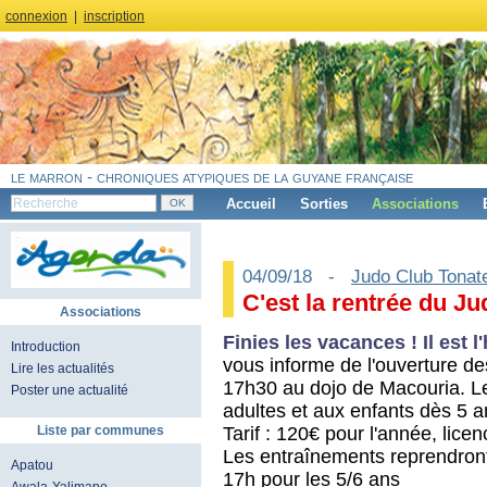
connexion
|
inscription
le marron - chroniques atypiques de la guyane française
Accueil
Sorties
Associations
04/09/18 -
Judo Club Tonat
C'est la rentrée du Ju
Associations
Finies les vacances ! Il est 
Introduction
vous informe de l'ouverture de
Lire les actualités
17h30 au dojo de Macouria. Le 
Poster une actualité
adultes et aux enfants dès 5 a
Tarif : 120€ pour l'année, lice
Liste par communes
Les entraînements reprendront
Apatou
17h pour les 5/6 ans