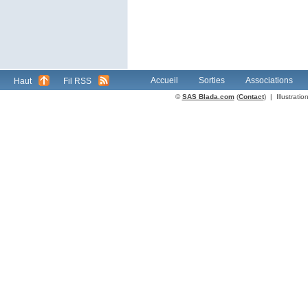
Accueil
Sorties
Associations
Haut
Fil RSS
©
SAS Blada.com
(
Contact
) | Illustrat