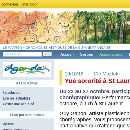
connexion
|
inscription
le marron - chroniques atypiques de la guyane française
Accueil
Sorties
Associations
10/10/18 -
Cie Maztek
Yué sororité à St Laur
Associations
Du 22 au 27 octobre, partici
Introduction
chorégraphique!
Performance 
Lire les actualités
octobre, à 17h à St Laurent.
Poster une actualité
Guy Gabon, artiste plasticien
Liste par communes
chorégraphes, vous proposent 
Apatou
participative qui n'attend qu