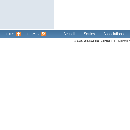
Accueil
Sorties
Associations
Haut
Fil RSS
©
SAS Blada.com
(
Contact
) | Illustrat