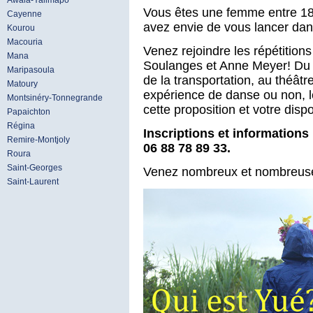
Awala-Yalimapo
Vous êtes une femme entre 18
Cayenne
avez envie de vous lancer dan
Kourou
Macouria
Venez rejoindre les répétitio
Mana
Soulanges et Anne Meyer! Du 
Maripasoula
de la transportation, au théâ
Matoury
expérience de danse ou non, le
Montsinéry-Tonnegrande
cette proposition et votre dispon
Papaichton
Régina
Inscriptions et informations
Remire-Montjoly
06 88 78 89 33.
Roura
Saint-Georges
Venez nombreux et nombreuse
Saint-Laurent