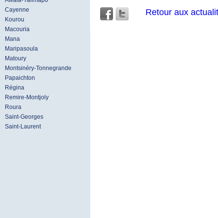
Awala-Yalimapo
Cayenne
Retour aux actuali
Kourou
Macouria
Mana
Maripasoula
Matoury
Montsinéry-Tonnegrande
Papaichton
Régina
Remire-Montjoly
Roura
Saint-Georges
Saint-Laurent