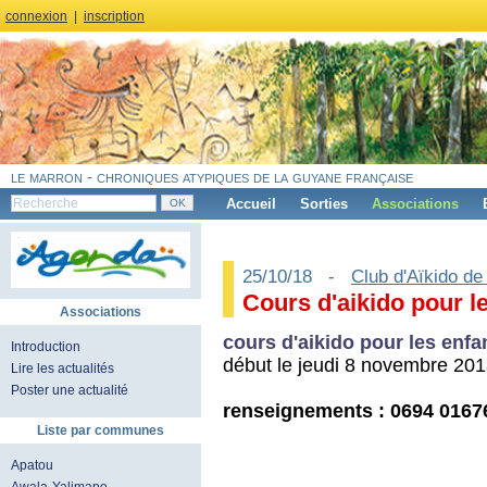
connexion
|
inscription
le marron - chroniques atypiques de la guyane française
Accueil
Sorties
Associations
25/10/18 -
Club d'Aïkido de
Cours d'aikido pour le
Associations
cours d'aikido pour les enfan
Introduction
début le jeudi 8 novembre 201
Lire les actualités
Poster une actualité
renseignements : 0694 0167
Liste par communes
Apatou