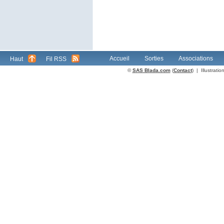
Accueil
Sorties
Associations
Haut
Fil RSS
©
SAS Blada.com
(
Contact
) | Illustrat