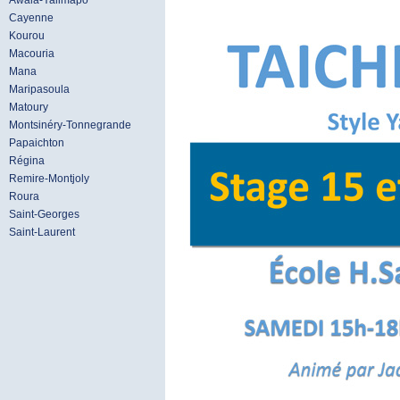
Awala-Yalimapo
Cayenne
Kourou
Macouria
Mana
Maripasoula
Matoury
Montsinéry-Tonnegrande
Papaichton
Régina
Remire-Montjoly
Roura
Saint-Georges
Saint-Laurent