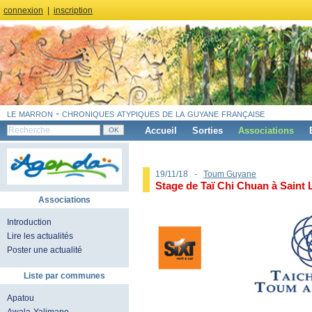
connexion
|
inscription
le marron - chroniques atypiques de la guyane française
Accueil
Sorties
Associations
19/11/18 -
Toum Guyane
Stage de Taï Chi Chuan à Saint 
Associations
Introduction
Lire les actualités
Poster une actualité
Liste par communes
Apatou