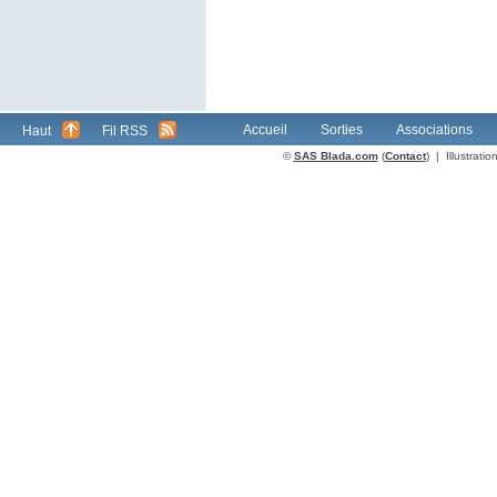
Accueil
Sorties
Associations
Haut
Fil RSS
©
SAS Blada.com
(
Contact
) | Illustrat