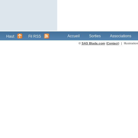
Accueil
Sorties
Associations
Haut
Fil RSS
©
SAS Blada.com
(
Contact
) | Illustrat