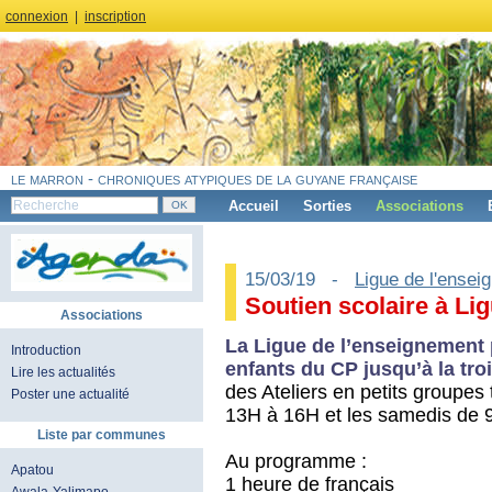
connexion
|
inscription
le marron - chroniques atypiques de la guyane française
Accueil
Sorties
Associations
15/03/19 -
Ligue de l'ensei
Soutien scolaire à Li
Associations
La Ligue de l’enseignement 
Introduction
enfants du CP jusqu’à la tro
Lire les actualités
des Ateliers en petits groupes
Poster une actualité
13H à 16H et les samedis de 
Liste par communes
Au programme :
Apatou
1 heure de français