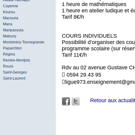
Awala-Yalimapo
1 heure de mathématiques
Cayenne
1 heure en atelier ludique et é
Kourou
Tarif 8€/h
Macouria
Mana
Maripasoula
COURS INDIVIDUELS
Matoury
Possibilité d’organiser des co
Montsinéry-Tonnegrande
programme scolaire (sur réser
Papaichton
Tarif 11€/h
Régina
Remire-Montjoly
Roura
Rdv au 02 avenue Gustave 
Saint-Georges
 0594 29 43 95
Saint-Laurent
ligue973.enseignement@gma
Retour aux actuali