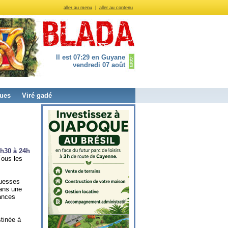
aller au menu
|
aller au contenu
Il est 07:29 en Guyane
vendredi 07 août
ues
Viré gadé
3h30 à 24h
Tous les
ouesses
dans une
ances
stinée à