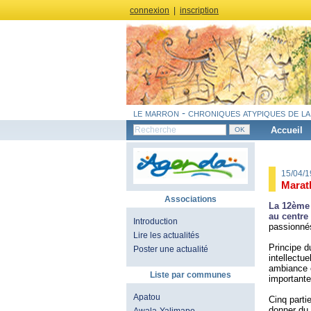
connexion
|
inscription
le marron - chroniques atypiques de la
Accueil
15/04/
Marat
Associations
La 12ème 
au centre
Introduction
passionnés
Lire les actualités
Principe d
Poster une actualité
intellectu
ambiance c
Liste par communes
importante
Apatou
Cinq parti
donner du 