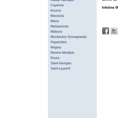
Awala-Yalimapo
Cayenne
Infoline 0
Kourou
Macouria
Mana
Maripasoula
Matoury
Montsinéry-Tonnegrande
Papaichton
Régina
Remire-Montjoly
Roura
Saint-Georges
Saint-Laurent