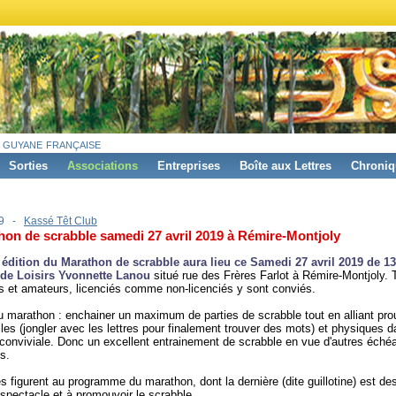
 guyane française
Sorties
Associations
Entreprises
Boîte aux Lettres
Chroniq
19 -
Kassé Têt Club
hon de scrabble samedi 27 avril 2019 à Rémire-Montjoly
édition du Marathon de scrabble aura lieu ce Samedi 27 avril 2019 de 1
 de Loisirs Yvonnette Lanou
situé rue des Frères Farlot à Rémire-Montjoly. 
 et amateurs, licenciés comme non-licenciés y sont conviés.
u marathon : enchainer un maximum de parties de scrabble tout en alliant pr
elles (jongler avec les lettres pour finalement trouver des mots) et physiques 
onviviale. Donc un excellent entrainement de scrabble en vue d'autres éché
s.
es figurent au programme du marathon, dont la dernière (dite guillotine) est de
spectacle et à promouvoir le scrabble.