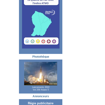
Photothèque
Lancements 2022
Vol 259 Ariane 5
Annonceurs
Régie publicitaire