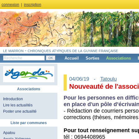
connexion
|
inscription
le marron - chroniques atypiques de la guyane française
Accueil
Sorties
Associations
04/06/19 -
Tatoulu
Nouveauté de l'associ
Associations
Pour les personnes en difficu
Introduction
en place d'un pôle d’écrivai
Lire les actualités
- Rédaction de courriers perso
Poster une actualité
corrections (thèses, mémoires.
Liste par communes
Pour tout renseignement sup
Apatou
tél : 0694408965