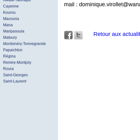
Awala-Yalimapo
mail : dominique.virollet@wan
Cayenne
Kourou
Macouria
Mana
Maripasoula
Retour aux actuali
Matoury
Montsinéry-Tonnegrande
Papaichton
Régina
Remire-Montjoly
Roura
Saint-Georges
Saint-Laurent