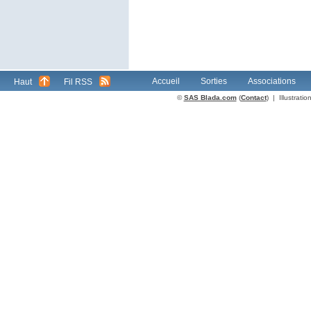
Accueil
Sorties
Associations
Haut
Fil RSS
©
SAS Blada.com
(
Contact
) | Illustrat