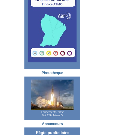
Photothèque
Lancements 2022
Vol 259 Ariane 5
Annonceurs
Régie publicitaire