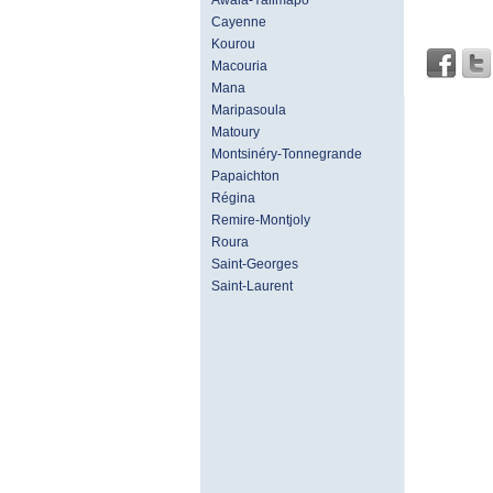
Awala-Yalimapo
Cayenne
Kourou
Macouria
Mana
Maripasoula
Matoury
Montsinéry-Tonnegrande
Papaichton
Régina
Remire-Montjoly
Roura
Saint-Georges
Saint-Laurent