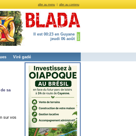
aller au menu
|
aller au contenu
Il est 00:23 en Guyane
jeudi 06 août
ues
Viré gadé
 de sa
on sur vos