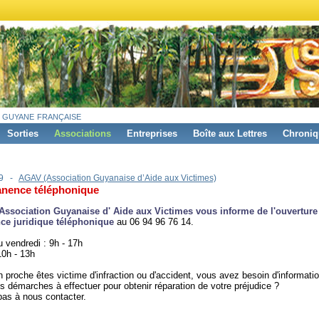
 guyane française
Sorties
Associations
Entreprises
Boîte aux Lettres
Chroniq
19 -
AGAV (Association Guyanaise d’Aide aux Victimes)
nence téléphonique
Association Guyanaise d' Aide aux Victimes vous informe de l'ouverture
e juridique téléphonique
au 06 94 96 76 14.
u vendredi : 9h - 17h
10h - 13h
 proche êtes victime d'infraction ou d'accident, vous avez besoin d'informati
les démarches à effectuer pour obtenir réparation de votre préjudice ?
pas à nous contacter.