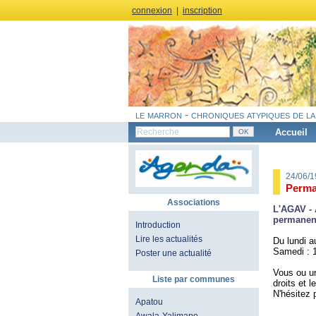
connexion
|
inscription
le marron - chroniques atypiques de la
Accueil
24/06/
Perma
Associations
L'AGAV - 
permanenc
Introduction
Lire les actualités
Du lundi a
Samedi : 
Poster une actualité
Vous ou un
Liste par communes
droits et 
N'hésitez 
Apatou