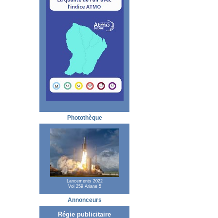
Photothèque
Lancements 2022
Vol 259 Ariane 5
Annonceurs
Régie publicitaire