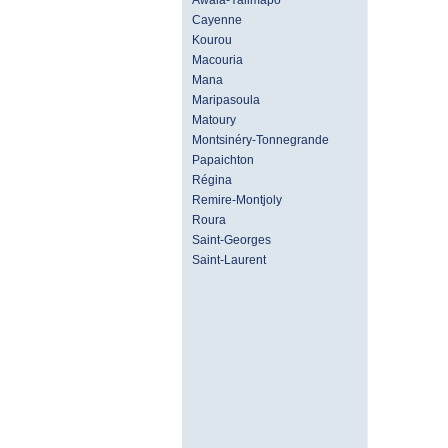
Awala-Yalimapo
Cayenne
Kourou
Macouria
Mana
Maripasoula
Matoury
Montsinéry-Tonnegrande
Papaichton
Régina
Remire-Montjoly
Roura
Saint-Georges
Saint-Laurent