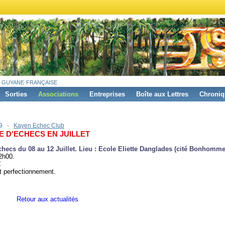
 guyane française
Sorties
Associations
Entreprises
Boîte aux Lettres
Chroniq
19 -
Kayen Echec Club
E D'ECHECS EN JUILLET
checs du 08 au 12 Juillet. Lieu : Ecole Eliette Danglades (cité Bonhomme
2h00.
€
 et perfectionnement.
Retour aux actualités