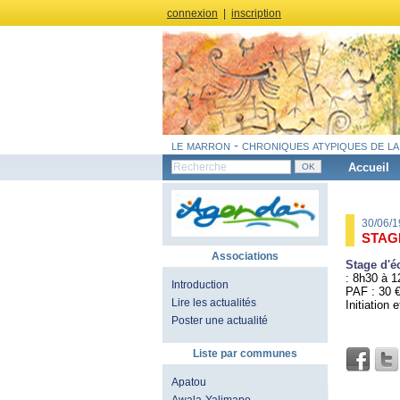
connexion
|
inscription
le marron - chroniques atypiques de la
Accueil
30/06/
STAG
Associations
Stage d'é
: 8h30 à 1
Introduction
PAF : 30 
Lire les actualités
Initiation
Poster une actualité
Liste par communes
Apatou