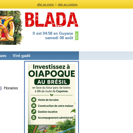
aller au menu
|
aller au contenu
Il est 04:58 en Guyane
samedi 08 août
ues
Viré gadé
)
. Horaires