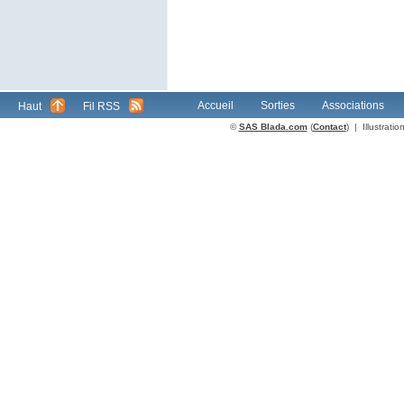
Accueil
Sorties
Associations
Haut
Fil RSS
©
SAS Blada.com
(
Contact
) | Illustrat