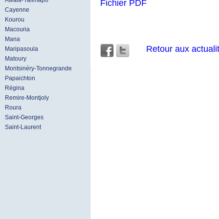
Awala-Yalimapo
Fichier PDF
Cayenne
Kourou
Macouria
Mana
Retour aux actuali
Maripasoula
Matoury
Montsinéry-Tonnegrande
Papaichton
Régina
Remire-Montjoly
Roura
Saint-Georges
Saint-Laurent