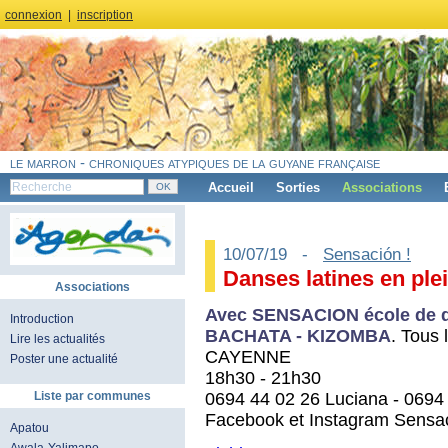
connexion
|
inscription
le marron - chroniques atypiques de la guyane française
Accueil
Sorties
Associations
10/07/19 -
Sensación !
Danses latines en plei
Associations
Avec SENSACION école de da
Introduction
BACHATA - KIZOMBA
. Tous
Lire les actualités
CAYENNE
Poster une actualité
18h30 - 21h30
0694 44 02 26 Luciana - 0694 
Liste par communes
Facebook et Instagram Sens
Apatou