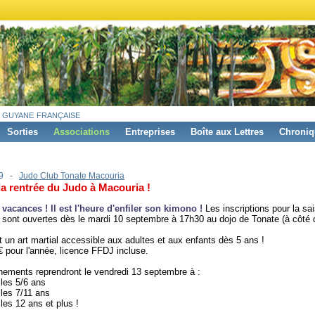
 guyane française
Sorties
Associations
Entreprises
Boîte aux Lettres
Chroniq
19 -
Judo Club Tonate Macouria
la rentrée du Judo à Macouria !
 vacances ! Il est l'heure d'enfiler son kimono !
Les inscriptions pour la sa
sont ouvertes dès le mardi 10 septembre à 17h30 au dojo de Tonate (à côté 
t un art martial accessible aux adultes et aux enfants dès 5 ans !
0€ pour l'année, licence FFDJ incluse.
nements reprendront le vendredi 13 septembre à :
 les 5/6 ans
 les 7/11 ans
 les 12 ans et plus !