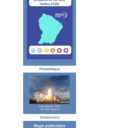
Photothèque
Lancements 2022
Vol 259 Ariane 5
Annonceurs
Régie publicitaire