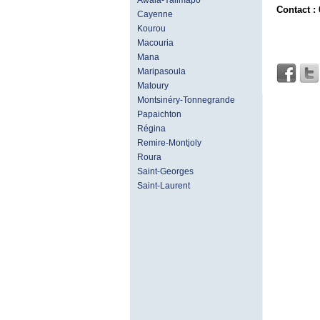
Awala-Yalimapo
Contact :
Cayenne
Kourou
Macouria
Mana
Maripasoula
Matoury
Montsinéry-Tonnegrande
Papaichton
Régina
Remire-Montjoly
Roura
Saint-Georges
Saint-Laurent