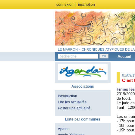
connexion
|
inscription
le marron - chroniques atypiques de la
Accueil
01/09/
C'est 
Associations
Finies les
2019/2020 
Introduction
de foot).
Lire les actualités
Le judo es
Tarif : 12
Poster une actualité
Les entraî
Liste par communes
- 17h pour
- 18h pour
Apatou
- 19h pour