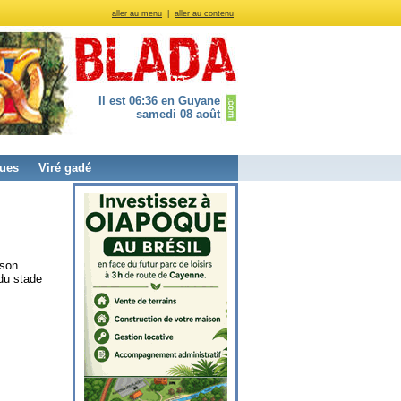
aller au menu
|
aller au contenu
Il est 06:36 en Guyane
samedi 08 août
ues
Viré gadé
ison
du stade