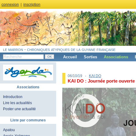
connexion
|
inscription
le marron - chroniques atypiques de la guyane française
Accueil
Sorties
Associations
06/10/19 -
KAI DO
KAI DO : Journée porte ouverte
Associations
Introduction
Lire les actualités
Poster une actualité
Liste par communes
Apatou