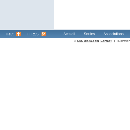
Accueil
Sorties
Associations
Haut
Fil RSS
©
SAS Blada.com
(
Contact
) | Illustrat