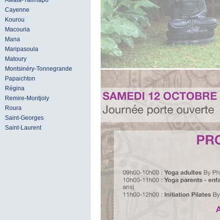
Awala-Yalimapo
Cayenne
Kourou
Macouria
Mana
Maripasoula
Matoury
Montsinéry-Tonnegrande
Papaichton
Régina
Remire-Montjoly
Roura
Saint-Georges
Saint-Laurent