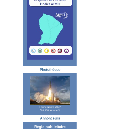
Photothèque
Lancements 2022
Vol 259 Ariane 5
Annonceurs
Régie publicitaire