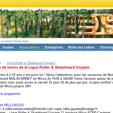
 guyane française
Sorties
Associations
Entreprises
Boîte aux Lettres
Chroniq
19 -
Ligue Roller et Skateboard Guyane
 de loisirs de la Ligue Roller & Skateboard Guyane
ntre 6 à 15 ans c'est pour toi ! Nous t'attendons pour les vacances de Noë
Edmard MALACARNET de Mirza de 7h30 à 16h00!
Viens t'amuser autour de j
s dont nous seuls avons le secret! Et pour 2€ de plus par jour, tu peux profiter 
de Mirza jusqu'à 18h!
 le programme
ite
HELLOASSO
l: à roller.extrascolaire@hotmail.com copie roller.guyane@orange.fr
rrier: : Ligue Roller & Skateboard Guyane 11 impasse Mirza 97300 Cayenne.