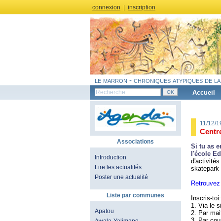
connexion
|
inscription
le marron - chroniques atypiques de la
Accueil
11/12/
Centre
Associations
Si tu as e
l'école 
Introduction
d'activité
Lire les actualités
skatepark 
Poster une actualité
Retrouvez
Liste par communes
Inscris-toi:
1. Via le s
Apatou
2. Par mai
3. Par cou