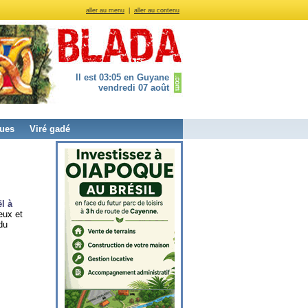
aller au menu
|
aller au contenu
Il est 03:05 en Guyane
vendredi 07 août
ues
Viré gadé
l à
eux et
du