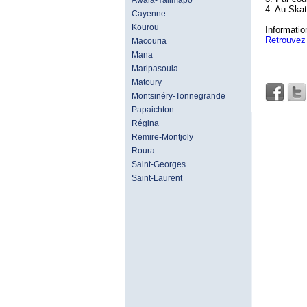
Awala-Yalimapo
4. Au Ska
Cayenne
Kourou
Informatio
Retrouvez 
Macouria
Mana
Maripasoula
Matoury
Montsinéry-Tonnegrande
Papaichton
Régina
Remire-Montjoly
Roura
Saint-Georges
Saint-Laurent