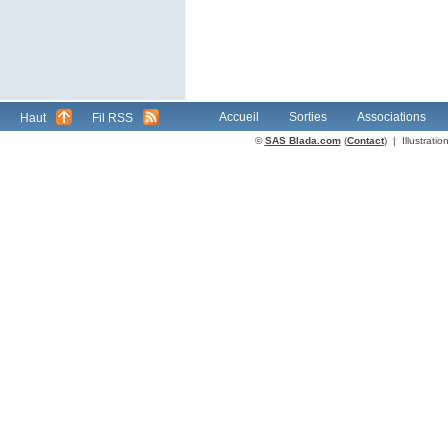
Accueil
Sorties
Associations
Haut
Fil RSS
©
SAS Blada.com
(
Contact
) | Illustrat