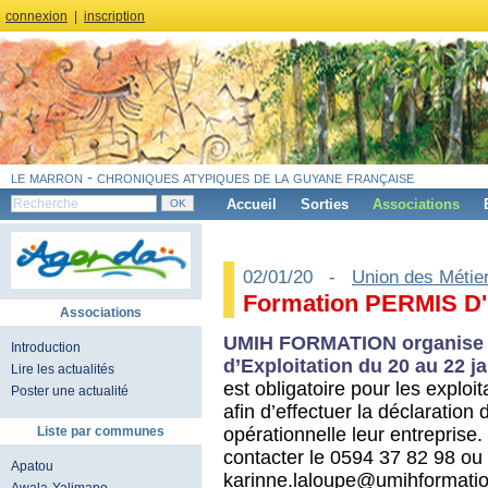
connexion
|
inscription
le marron - chroniques atypiques de la guyane française
Accueil
Sorties
Associations
02/01/20 -
Union des Métiers
Formation PERMIS D
Associations
UMIH FORMATION organise u
Introduction
d’Exploitation du 20 au 22 
Lire les actualités
est obligatoire pour les explo
Poster une actualité
afin d’effectuer la déclaration
opérationnelle leur entreprise.
Liste par communes
contacter le 0594 37 82 98 ou 
Apatou
karinne.laloupe@umihformatio