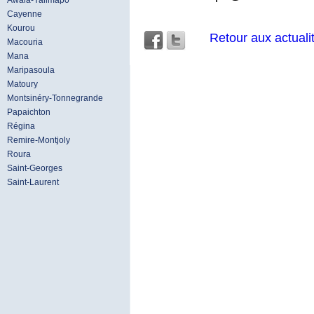
Awala-Yalimapo
Cayenne
Kourou
Retour aux actuali
Macouria
Mana
Maripasoula
Matoury
Montsinéry-Tonnegrande
Papaichton
Régina
Remire-Montjoly
Roura
Saint-Georges
Saint-Laurent