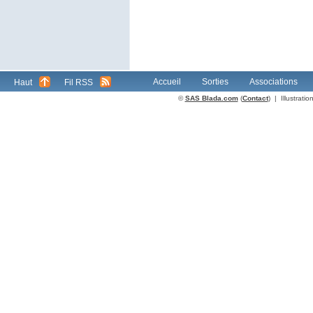
Accueil
Sorties
Associations
Haut
Fil RSS
©
SAS Blada.com
(
Contact
) | Illustrat