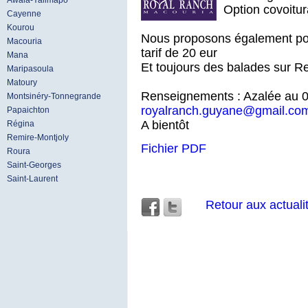
Awala-Yalimapo
Option covoitur
Cayenne
Kourou
Nous proposons également pou
Macouria
tarif de 20 eur
Mana
Et toujours des balades sur R
Maripasoula
Matoury
Renseignements : Azalée au 06
Montsinéry-Tonnegrande
royalranch.guyane@gmail.co
Papaichton
A bientôt
Régina
Remire-Montjoly
Fichier PDF
Roura
Saint-Georges
Saint-Laurent
Retour aux actuali