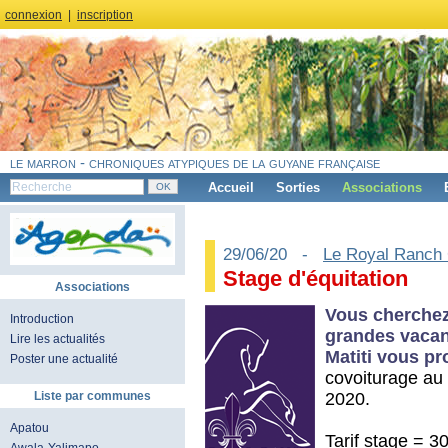
connexion
|
inscription
le marron - chroniques atypiques de la guyane française
Accueil
Sorties
Associations
29/06/20 -
Le Royal Ranch 
Stage d'équitation
Associations
Vous cherchez
Introduction
grandes vacan
Lire les actualités
Matiti vous p
Poster une actualité
covoiturage au 
2020.
Liste par communes
Apatou
Tarif stage = 3