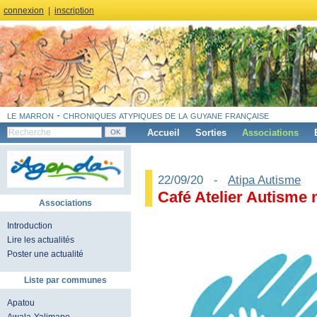
connexion
|
inscription
le marron - chroniques atypiques de la guyane française
Accueil
Sorties
Associations
22/09/20 -
Atipa Autisme
Café Atelier Autism
Associations
Introduction
Lire les actualités
Poster une actualité
Liste par communes
Apatou