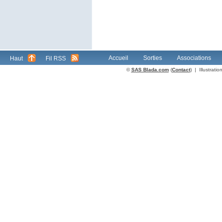
Accueil
Sorties
Associations
Haut
Fil RSS
©
SAS Blada.com
(
Contact
) | Illustrat