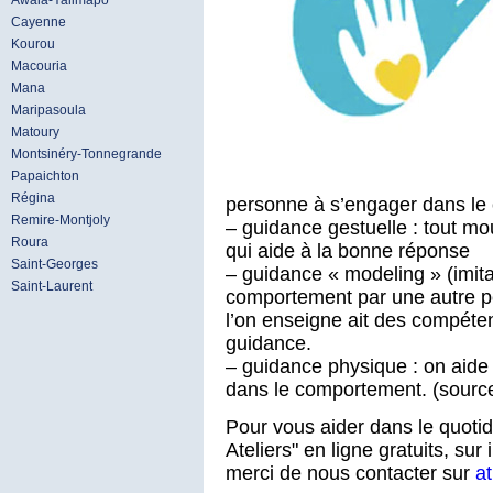
Awala-Yalimapo
Cayenne
Kourou
Macouria
Mana
Maripasoula
Matoury
Montsinéry-Tonnegrande
Papaichton
Régina
personne à s’engager dans l
Remire-Montjoly
– guidance gestuelle : tout m
Roura
qui aide à la bonne réponse
Saint-Georges
– guidance « modeling » (imita
Saint-Laurent
comportement par une autre pe
l’on enseigne ait des compétenc
guidance.
– guidance physique : on aid
dans le comportement. (sour
Pour vous aider dans le quotid
Ateliers" en ligne gratuits, sur
merci de nous contacter sur
a