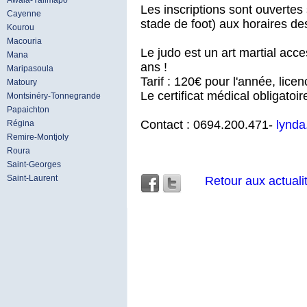
Awala-Yalimapo
Les inscriptions sont ouvertes
Cayenne
stade de foot) aux horaires de
Kourou
Macouria
Le judo est un art martial acc
Mana
ans !
Maripasoula
Tarif : 120€ pour l'année, lice
Matoury
Le certificat médical obligatoire
Montsinéry-Tonnegrande
Papaichton
Contact : 0694.200.471-
lynd
Régina
Remire-Montjoly
Roura
Saint-Georges
Saint-Laurent
Retour aux actuali