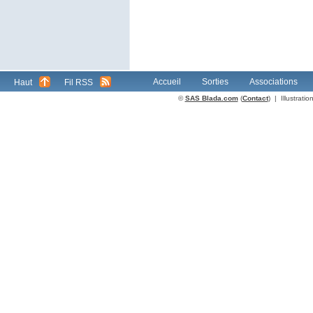
Accueil
Sorties
Associations
Haut
Fil RSS
©
SAS Blada.com
(
Contact
) | Illustrat