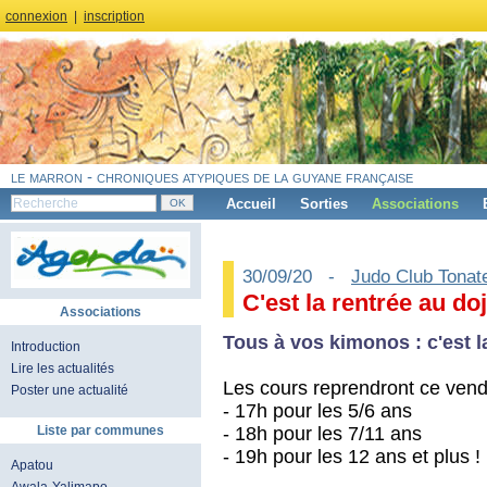
connexion
|
inscription
le marron - chroniques atypiques de la guyane française
Accueil
Sorties
Associations
30/09/20 -
Judo Club Tonat
C'est la rentrée au do
Associations
Tous à vos kimonos : c'est l
Introduction
Lire les actualités
Les cours reprendront ce vendr
Poster une actualité
- 17h pour les 5/6 ans
- 18h pour les 7/11 ans
Liste par communes
- 19h pour les 12 ans et plus !
Apatou