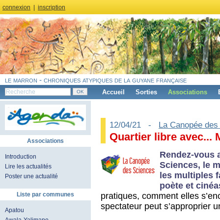
connexion
|
inscription
le marron - chroniques atypiques de la guyane française
Accueil
Sorties
Associations
12/04/21 -
La Canopée des
Quartier libre avec.
Associations
Rendez-vous 
Introduction
Sciences, le m
Lire les actualités
les multiples 
Poster une actualité
poète et cinéa
pratiques, comment elles s’enc
Liste par communes
spectateur peut s’approprier 
Apatou