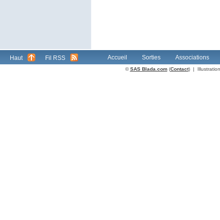
Accueil
Sorties
Associations
Haut
Fil RSS
©
SAS Blada.com
(
Contact
) | Illustrat