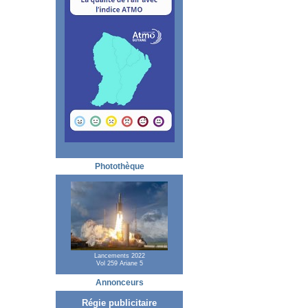
Photothèque
Lancements 2022
Vol 259 Ariane 5
Annonceurs
Régie publicitaire