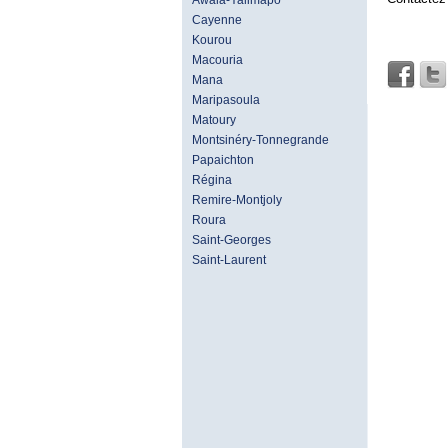
Awala-Yalimapo
Cayenne
Kourou
Macouria
Mana
Maripasoula
Matoury
Montsinéry-Tonnegrande
Papaichton
Régina
Remire-Montjoly
Roura
Saint-Georges
Saint-Laurent