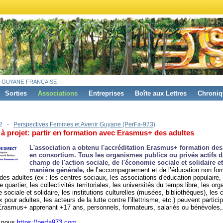
 guyane française
Sorties
Associations
Entreprises
Boîte aux Lettres
Chroniq
22 -
Perspectives Femmes et Avenir Guyane (PerFa-973)
à projet: partir en formation avec Erasmus+ des adultes
L'association a obtenu l'accréditation Erasmus+ formation des
en consortium. Tous les organismes publics ou privés actifs d
champ de l'action sociale, de l'économie sociale et solidaire et
manière générale,
de l’accompagnement et de l’éducation non for
 des adultes (ex : les centres sociaux, les associations d'éducation populaire,
quartier, les collectivités territoriales, les universités du temps libre, les or
 sociale et solidaire, les institutions culturelles (musées, bibliothèques), les 
pour adultes, les acteurs de la lutte contre l'illettrisme, etc.) peuvent partici
Erasmus+ apprenant +17 ans, personnels, formateurs, salariés ou bénévoles,.
z nous
https://perfa973.com