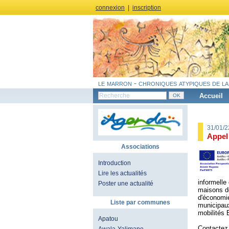
connexion
|
inscription
le marron - chroniques atypiques de la
Accueil
31/01/
Appel 
Associations
Introduction
Lire les actualités
informelle
Poster une actualité
maisons de 
d'économie
Liste par communes
municipaux 
mobilités 
Apatou
Contacte