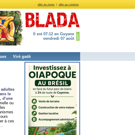
aller au menu
|
aller au contenu
Il est 07:12 en Guyane
vendredi 07 août
ues
Viré gadé
 adultes
ans le
, d'une
melle ou
 les
ganismes
cours
per à ces
..