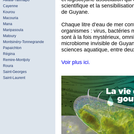
Awala-Yalimapo
scientifique et la sensibilisatio
Cayenne
de Guyane.
Kourou
Macouria
Chaque litre d’eau de mer cont
Mana
organismes : virus, bactéries m
Maripasoula
Matoury
sont à la fois mystérieux, omn
Montsinéry-Tonnegrande
microbiome invisible de Guyan
Papaichton
sciences aquatique, entre deu
Régina
Remire-Montjoly
Voir plus ici.
Roura
Saint-Georges
Saint-Laurent