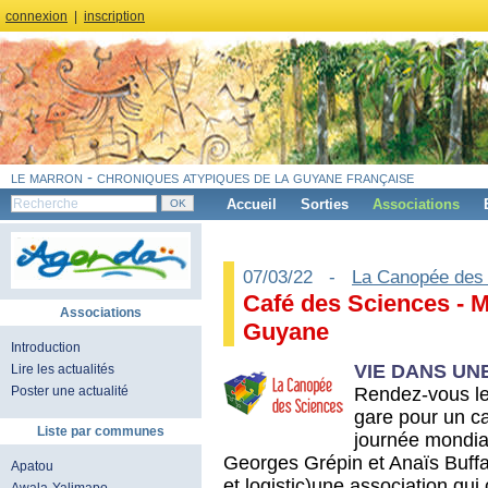
connexion
|
inscription
le marron - chroniques atypiques de la guyane française
Accueil
Sorties
Associations
07/03/22 -
La Canopée des
Café des Sciences - M
Associations
Guyane
Introduction
VIE DANS UN
Lire les actualités
Rendez-vous le
Poster une actualité
gare pour un ca
Liste par communes
journée mondial
Georges Grépin et Anaïs Buff
Apatou
et logistic)une association qui 