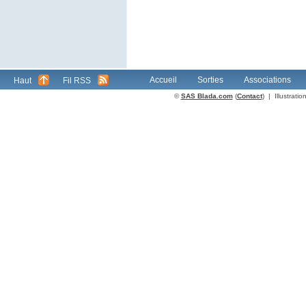
Accueil
Sorties
Associations
Haut
Fil RSS
©
SAS Blada.com
(
Contact
) | Illustrat