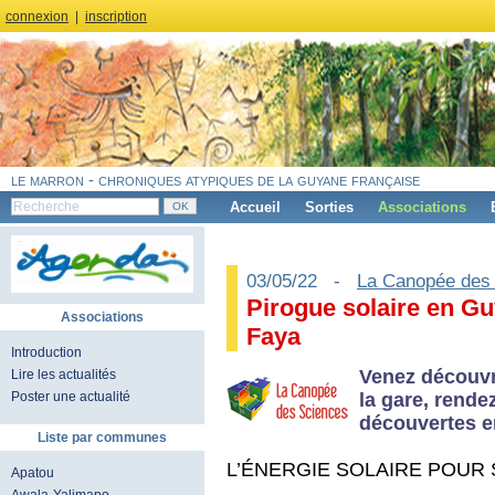
connexion
|
inscription
le marron - chroniques atypiques de la guyane française
Accueil
Sorties
Associations
03/05/22 -
La Canopée des
Pirogue solaire en Gu
Associations
Faya
Introduction
Venez découvri
Lire les actualités
la gare, rende
Poster une actualité
découvertes e
Liste par communes
L’ÉNERGIE SOLAIRE POUR
Apatou