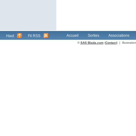
Accueil
Sorties
Associations
Haut
Fil RSS
©
SAS Blada.com
(
Contact
) | Illustrat