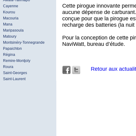
Awala-Yalimapo
Cette pirogue innovante perme
Cayenne
aucune dépense de carburant. L
Kourou
conçue pour que la pirogue e
Macouria
recharge des batteries (la nui
Mana
Maripasoula
Matoury
Pour la conception de cette p
Montsinéry-Tonnegrande
NaviWatt, bureau d’étude.
Papaichton
Régina
Remire-Montjoly
Roura
Retour aux actuali
Saint-Georges
Saint-Laurent