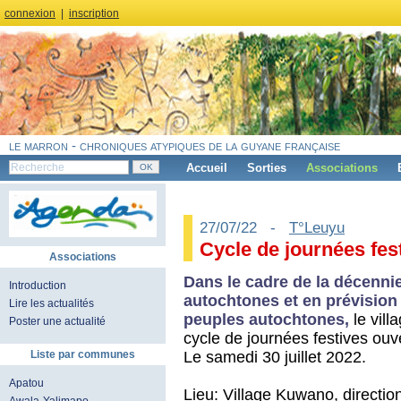
connexion
|
inscription
le marron - chroniques atypiques de la guyane française
Accueil
Sorties
Associations
27/07/22 -
T°Leuyu
Cycle de journées fes
Associations
Dans le cadre de la décenni
Introduction
autochtones et en prévision 
Lire les actualités
peuples autochtones,
le vil
Poster une actualité
cycle de journées festives ouve
Le samedi 30 juillet 2022.
Liste par communes
Apatou
Lieu: Village Kuwano, direction