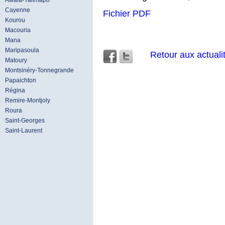
Awala-Yalimapo
Cayenne
Fichier PDF
Kourou
Macouria
Mana
Maripasoula
Retour aux actuali
Matoury
Montsinéry-Tonnegrande
Papaichton
Régina
Remire-Montjoly
Roura
Saint-Georges
Saint-Laurent