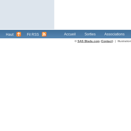
Accueil
Sorties
Associations
Haut
Fil RSS
©
SAS Blada.com
(
Contact
) | Illustrat