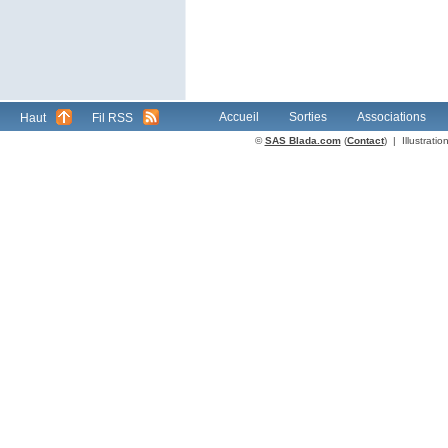
Accueil
Sorties
Associations
Haut
Fil RSS
©
SAS Blada.com
(
Contact
) | Illustrat