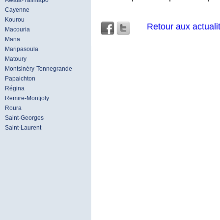
Awala-Yalimapo
Cayenne
Kourou
Retour aux actuali
Macouria
Mana
Maripasoula
Matoury
Montsinéry-Tonnegrande
Papaichton
Régina
Remire-Montjoly
Roura
Saint-Georges
Saint-Laurent