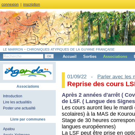
connexion
|
inscription
le marron - chroniques atypiques de la guyane française
Accueil
Sorties
Associations
01/09/22 -
Parler avec les 
Reprise des cours LS
Associations
Après 2 années d'arrêt ( Cov
Introduction
de LSF. ( Langue des Signes
Lire les actualités
Les cours auront lieu le mardi
Poster une actualité
scolaires) à la MAS de Kourou
Stage de 30 heures correspon
Liste par communes
langues européennes)
Apatou
La LSF peut être prise en opt