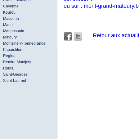
Awala-Yalimapo
ou sur : mont-grand-matoury.
Cayenne
Kourou
Macouria
Mana
Maripasoula
Retour aux actuali
Matoury
Montsinéry-Tonnegrande
Papaichton
Régina
Remire-Montjoly
Roura
Saint-Georges
Saint-Laurent