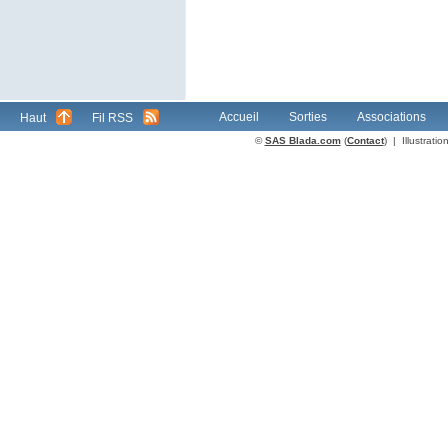
Accueil
Sorties
Associations
Haut
Fil RSS
©
SAS Blada.com
(
Contact
) | Illustrat