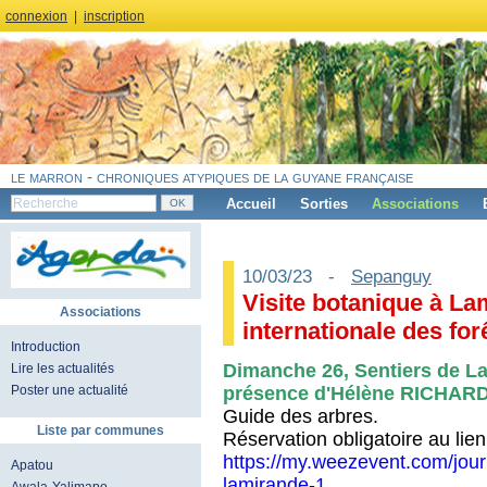
connexion
|
inscription
le marron - chroniques atypiques de la guyane française
Accueil
Sorties
Associations
10/03/23 -
Sepanguy
Visite botanique à La
Associations
internationale des for
Introduction
Dimanche 26, Sentiers de La
Lire les actualités
présence d'Hélène RICHAR
Poster une actualité
Guide des arbres.
Liste par communes
Réservation obligatoire au lien
https://my.weezevent.com/journ
Apatou
lamirande-1